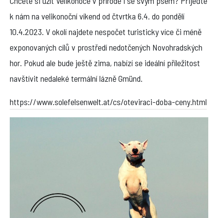
Chcete si užít Velikonoce v přírodě i se svým psem? Přijeďte
k nám na velikonoční víkend od čtvrtka 6.4. do pondělí
10.4.2023. V okolí najdete nespočet turisticky více či méně
exponovaných cílů v prostředí nedotčených Novohradských
hor. Pokud ale bude ještě zima, nabízí se ideální příležitost
navštívit nedaleké termální lázně Gmünd.
https://www.solefelsenwelt.at/cs/oteviraci-doba-ceny.html