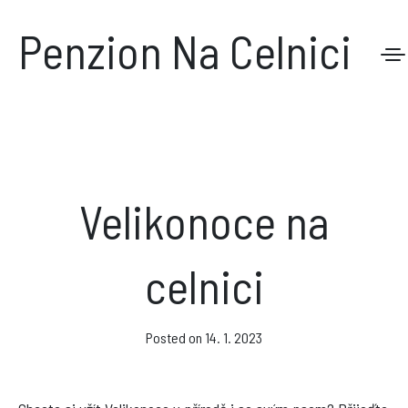
Penzion Na Celnici
Penzion Na Celnici
Kdo jsme
Možnosti ubytování
Velikonoce na
Ceny ubytování a služeb
celnici
Akce, narozeniny a svatby
Aktuality
Posted on
14. 1. 2023
Kontakty
Tipy na výlety